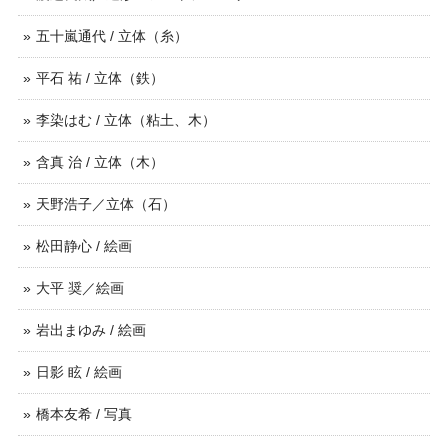
五十嵐通代 / 立体（糸）
平石 祐 / 立体（鉄）
李染はむ / 立体（粘土、木）
含真 治 / 立体（木）
天野浩子／立体（石）
松田静心 / 絵画
大平 奨／絵画
岩出まゆみ / 絵画
日影 眩 / 絵画
橋本友希 / 写真