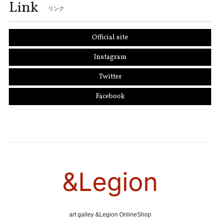
Link
リンク
Official site
Instagram
Twitter
Facebook
art galley &Legion OnlineShop