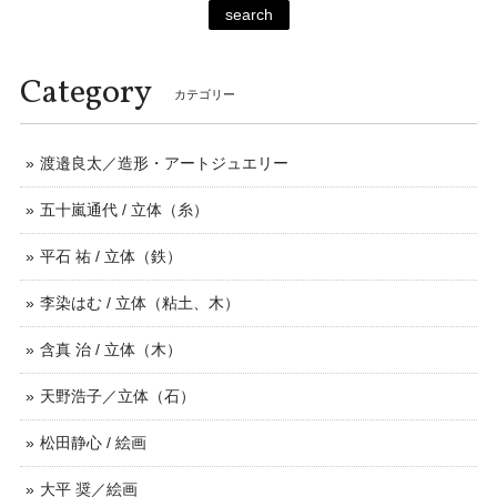
search
Category
カテゴリー
渡邉良太／造形・アートジュエリー
五十嵐通代 / 立体（糸）
平石 祐 / 立体（鉄）
李染はむ / 立体（粘土、木）
含真 治 / 立体（木）
天野浩子／立体（石）
松田静心 / 絵画
大平 奨／絵画