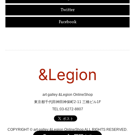
Twitter
Facebook
art galley &Legion OnlineShop
東京都千代田神田神保町2-11 三橋ビル1F
TEL:03-6272-8807
COPYRIGHT © art galley &Legion OnlineShop ALL RIGHTS RESERVED.