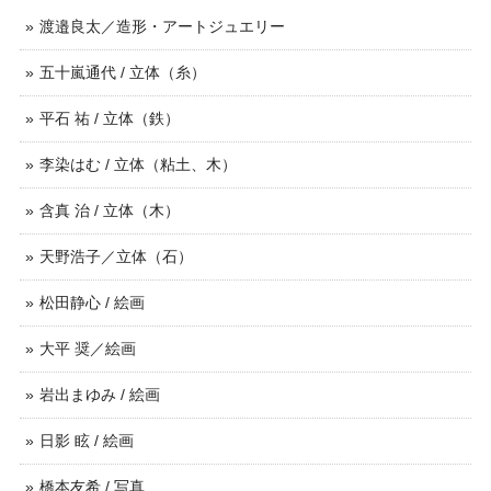
渡邉良太／造形・アートジュエリー
五十嵐通代 / 立体（糸）
平石 祐 / 立体（鉄）
李染はむ / 立体（粘土、木）
含真 治 / 立体（木）
天野浩子／立体（石）
松田静心 / 絵画
大平 奨／絵画
岩出まゆみ / 絵画
日影 眩 / 絵画
橋本友希 / 写真