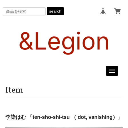
search
Toggle
navigati
Item
李染はむ 「ten-sho-shi-tsu （ dot, vanishing）」