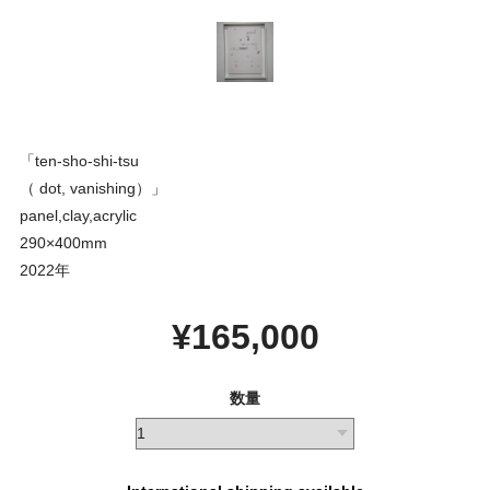
「ten-sho-shi-tsu
（ dot, vanishing）」
panel,clay,acrylic
290×400mm
2022年
¥165,000
数量