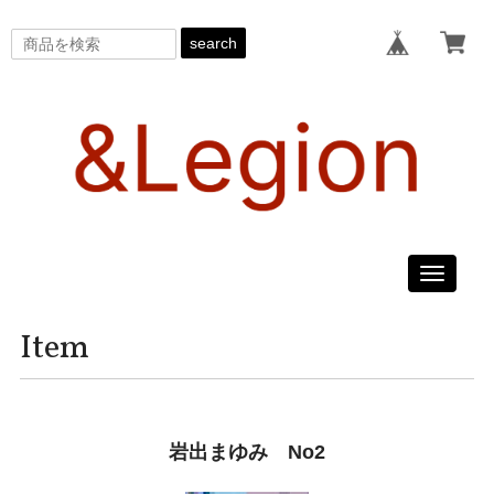
search
Toggle
navigati
Item
岩出まゆみ No2