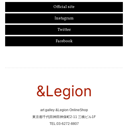
Official site
Instagram
Twitter
Facebook
art galley &Legion OnlineShop
東京都千代田神田神保町2-11 三橋ビル1F
TEL:03-6272-8807