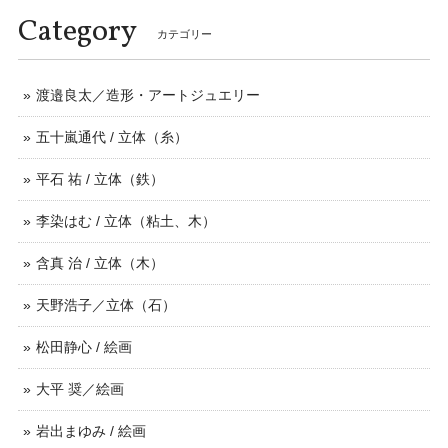
Category
カテゴリー
渡邉良太／造形・アートジュエリー
五十嵐通代 / 立体（糸）
平石 祐 / 立体（鉄）
李染はむ / 立体（粘土、木）
含真 治 / 立体（木）
天野浩子／立体（石）
松田静心 / 絵画
大平 奨／絵画
岩出まゆみ / 絵画